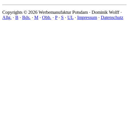
Copyrights © 2026 Werbemanufaktur Potsdam · Dominik Wolff ·
Allg.
·
B
·
Bds.
·
M
·
Obb.
·
P
·
S
·
UL
·
Impressum
·
Datenschutz