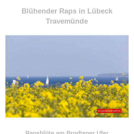
Blühender Raps in Lübeck
Travemünde
Rapsblüte am Brodtener Ufer