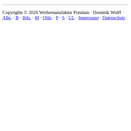
Copyrights © 2026 Werbemanufaktur Potsdam · Dominik Wolff ·
Allg.
·
B
·
Bds.
·
M
·
Obb.
·
P
·
S
·
UL
·
Impressum
·
Datenschutz