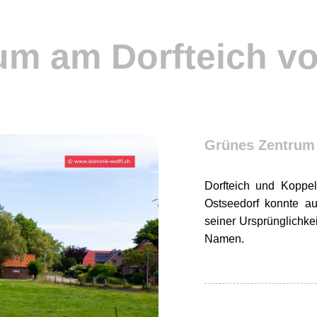
um am Dorfteich v
Grünes Zentrum
Dorfteich und Koppe
Ostseedorf konnte au
seiner Ursprünglichk
Namen.