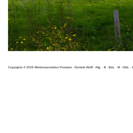
Copyrights © 2026 Werbemanufaktur Potsdam · Dominik Wolff ·
Allg.
·
B
·
Bds.
·
M
·
Obb.
·