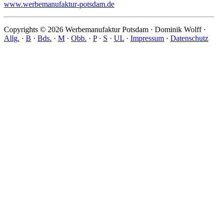
www.werbemanufaktur-potsdam.de
Copyrights © 2026 Werbemanufaktur Potsdam · Dominik Wolff ·
Allg.
·
B
·
Bds.
·
M
·
Obb.
·
P
·
S
·
UL
·
Impressum
·
Datenschutz