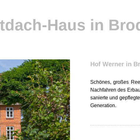
tdach-Haus in Bro
Hof Werner in B
Schönes, großes Reet
Nachfahren des Erbaue
sanierte und gepflegte
Generation.