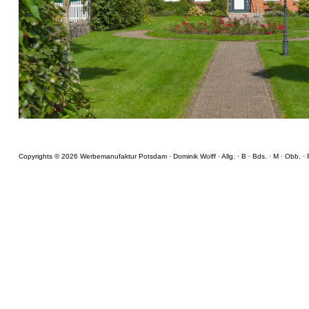
Copyrights © 2026 Werbemanufaktur Potsdam · Dominik Wolff ·
Allg.
·
B
·
Bds.
·
M
·
Obb.
·