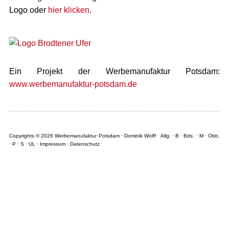
Logo oder
hier klicken
.
Ein Projekt der Werbemanufaktur Potsdam:
www.werbemanufaktur-potsdam.de
Copyrights © 2026 Werbemanufaktur Potsdam · Dominik Wolff ·
Allg.
·
B
·
Bds.
·
M
·
Obb.
·
P
·
S
·
UL
·
Impressum
·
Datenschutz